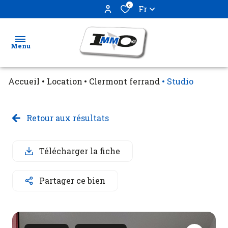
0
Fr
Menu
Accueil
Location
Clermont ferrand
Studio
Ventes
Locations
Retour aux résultats
Biens
Télécharger la fiche
vendus
Partager ce bien
Estimation
Gestion