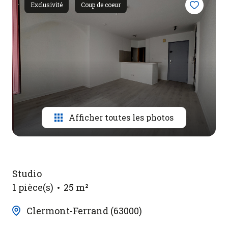
Contact
Exclusivité
Coup de coeur
Afficher toutes les photos
Studio
1 pièce(s)
25 m²
Clermont-Ferrand (63000)