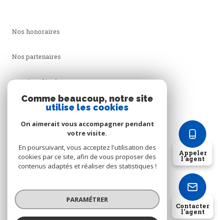
Nos honoraires
Nos partenaires
Mentions légales
Comme beaucoup, notre site
utilise les cookies
Admin
On aimerait vous accompagner pendant
Politique RGPD
votre visite.
En poursuivant, vous acceptez l'utilisation des
Appeler
cookies par ce site, afin de vous proposer des
Cookies
l'agent
contenus adaptés et réaliser des statistiques !
© 2026 | Tous droits réservés
PARAMÉTRER
Contacter
l'agent