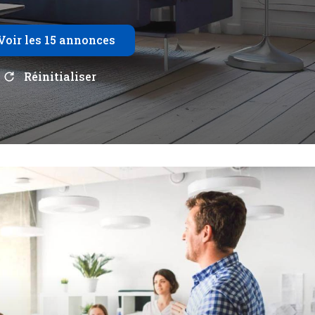
Voir les
15
annonces
Réinitialiser