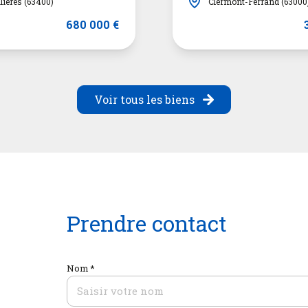
ières (63400)
Clermont-Ferrand (63000
680 000 €
Voir tous les biens
Prendre contact
Nom *