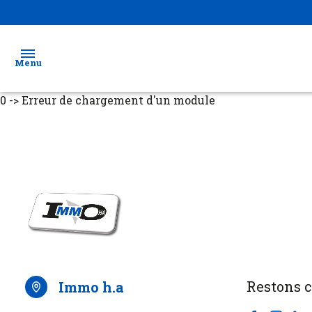
Menu
0 -> Erreur de chargement d'un module
Ventes
Locations
Biens
vendus
Estimation
Gestion
Restons 
immo h.a