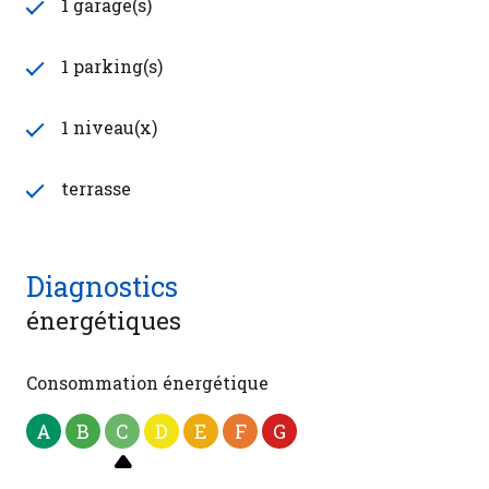
1 garage(s)
1 parking(s)
1 niveau(x)
terrasse
Diagnostics
énergétiques
Consommation énergétique
A
B
C
D
E
F
G