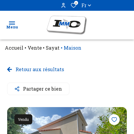
0
Fr
Menu
Accueil
Vente
Sayat
Maison
Ventes
Locations
Retour aux résultats
Biens
Partager ce bien
vendus
Estimation
Vendu
Gestion