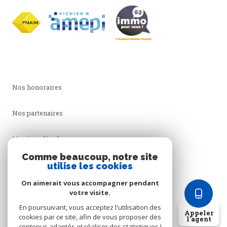
Nos honoraires
Nos partenaires
Mentions légales
Comme beaucoup, notre site
utilise les cookies
Admin
On aimerait vous accompagner pendant
Politique RGPD
votre visite.
En poursuivant, vous acceptez l'utilisation des
Appeler
cookies par ce site, afin de vous proposer des
Cookies
l'agent
contenus adaptés et réaliser des statistiques !