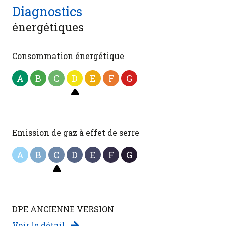
Diagnostics
énergétiques
Consommation énergétique
A
B
C
D
E
F
G
Emission de gaz à effet de serre
A
B
C
D
E
F
G
DPE ANCIENNE VERSION
Voir le détail