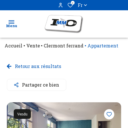
0
Fr
Menu
Accueil
Vente
Clermont ferrand
Appartement
Ventes
Locations
Retour aux résultats
Biens
Partager ce bien
vendus
Estimation
Vendu
Gestion