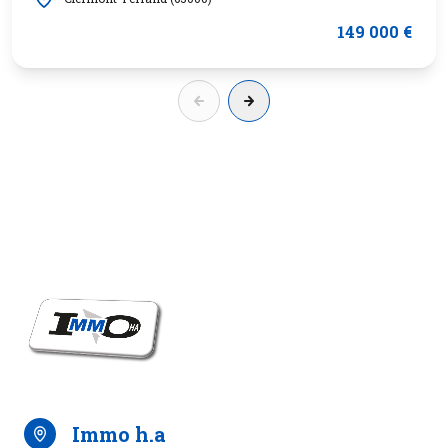
149 000 €
immo h.a