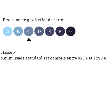
Emission de gaz à effet de serre
A
B
C
D
E
F
G
classe F
ur un usage standard est compris entre 920 € et 1 290 €