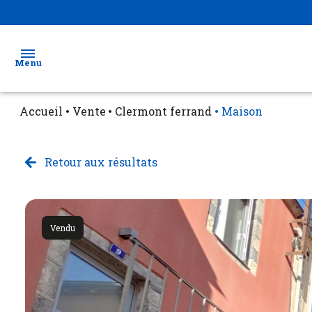
Menu
Accueil
Vente
Clermont ferrand
Maison
Ventes
Locations
Retour aux résultats
Biens
vendus
Vendu
Estimation
Gestion