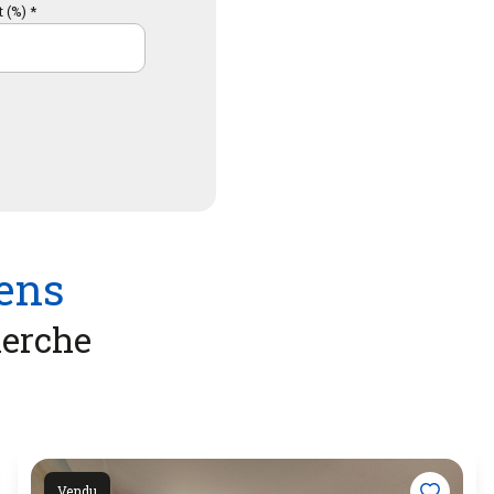
 (%) *
iens
herche
Vendu