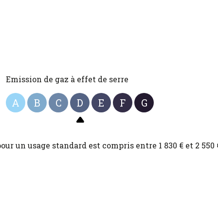
Emission de gaz à effet de serre
A
B
C
D
E
F
G
ur un usage standard est compris entre 1 830 € et 2 550 