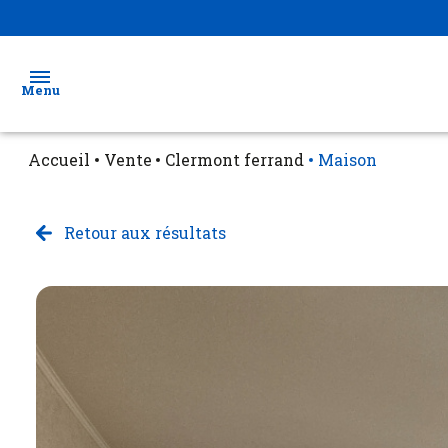
Menu
Accueil
Vente
Clermont ferrand
Maison
Ventes
Locations
Retour aux résultats
Biens
vendus
Estimation
Gestion