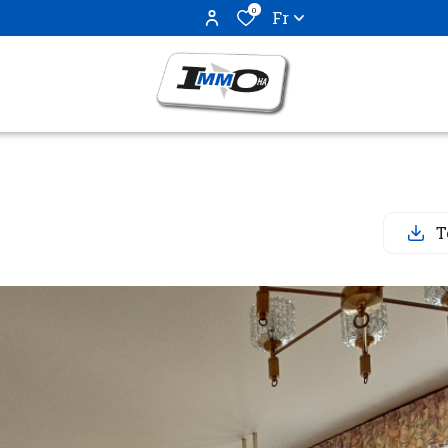
0
Fr
T