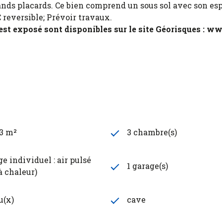
grands placards. Ce bien comprend un sous sol avec son 
 reversible; Prévoir travaux.
 est exposé sont disponibles sur le site Géorisques : w
23 m²
3 chambre(s)
e individuel : air pulsé
1 garage(s)
à chaleur)
u(x)
cave