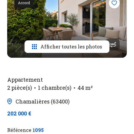
Contact
Accord
Afficher toutes les photos
Appartement
2 pièce(s)
1 chambre(s)
44 m²
Chamalières (63400)
202 000 €
Référence
1095