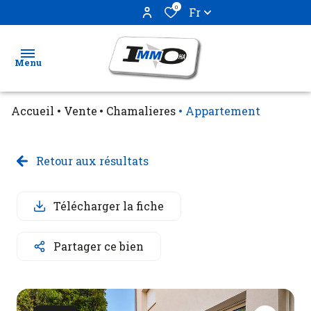
0
Fr
Menu
Accueil
Vente
Chamalieres
Appartement
Ventes
Locations
Retour aux résultats
Biens
Télécharger la fiche
vendus
Partager ce bien
Estimation
Gestion